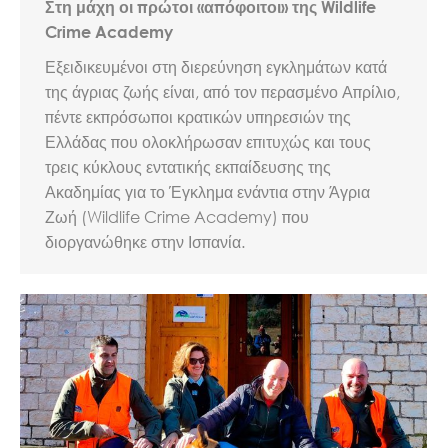
Στη μάχη οι πρώτοι «απόφοιτοι» της Wildlife
Crime Academy
Εξειδικευμένοι στη διερεύνηση εγκλημάτων κατά
της άγριας ζωής είναι, από τον περασμένο Απρίλιο,
πέντε εκπρόσωποι κρατικών υπηρεσιών της
Ελλάδας που ολοκλήρωσαν επιτυχώς και τους
τρεις κύκλους εντατικής εκπαίδευσης της
Ακαδημίας για το Έγκλημα ενάντια στην Άγρια
Ζωή (Wildlife Crime Academy) που
διοργανώθηκε στην Ισπανία.