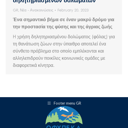
δηλητηριασμένων δολωμάτων
GR
,
Νέα - Ανακοινώσεις
February 20, 2023
Ένα σημαντικό βήμα σε έναν μακρύ δρόμο για
την προστασία της φύσης και της άγριας ζωής
H χρήση δηλητηριασμένου δολώματος (φόλας) για
τη θανάτωση ζώων στην ύπαιθρο αποτελεί ένα
σύνθετο πρόβλημα στο οποίο εμπλέκονται και
αλληλεπιδρούν ποικίλες κοινωνικές ομάδες με
διαφορετικά κίνητρα.
Footer menu GR