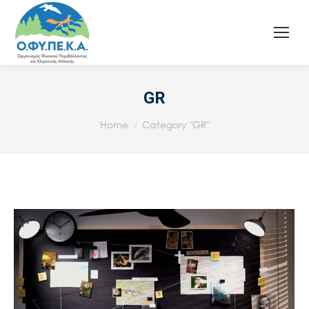
GR
You are here:
Home
Category "GR"