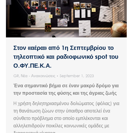
Στον «αέρα» από 1η Σεπτεμβρίου το
τηλεοπτικό και ραδιοφωνικό spot του
Ο.ΦΥ.ΠΕ.Κ.Α.
GR
,
Νέα - Ανακοινώσεις
September 1, 2023
Ένα σημαντικό βήμα σε έναν μακρύ δρόμο για
την προστασία της φύσης και της άγριας ζωής
H χρήση δηλητηριασμένου δολώματος (φόλας) για
τη θανάτωση ζώων στην ύπαιθρο αποτελεί ένα
σύνθετο πρόβλημα στο οποίο εμπλέκονται και
αλληλεπιδρούν ποικίλες κοινωνικές ομάδες με
διαφορετικά κίνητρα.