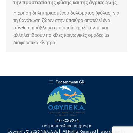
την προστασία της φύσης και της άγριας ζωής
H χρήση δηλητηριασμένου δολώματος (φόλας) για
τη θανάτωση ζώων στην ύπαιθρο αποτελεί ένα
σύνθετο πρόβλημα στο οποίο εμπλέκονται και
αλληλεπιδρούν ποικίλες κοινωνικές ομάδες με
διαφορετικά κίνητρα.
Footer menu GR
210 8089271
antipoison@necca.gov.gr
Copyright © 2026 N.E.C.C.A. || All Rights Reserved || web design by